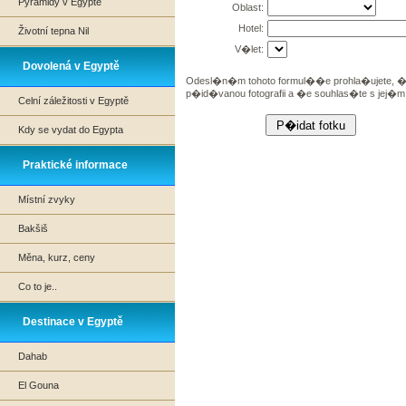
Pyramidy v Egyptě
Oblast:
Hotel:
Životní tepna Nil
V�let:
Dovolená v Egyptě
Odesl�n�m tohoto formul��e prohla�ujete, �
p�id�vanou fotografii a �e souhlas�te s jej�
Celní záležitosti v Egyptě
Kdy se vydat do Egypta
Praktické informace
Místní zvyky
Bakšiš
Měna, kurz, ceny
Co to je..
Destinace v Egyptě
Dahab
El Gouna