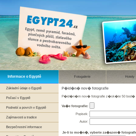
Informace o Egyptě
Fotogalerie
Hotely
Základní údaje o Egyptě
P�id�n� nov� fotografie
P�id�n�m nov� fotografie z�sk�te 50 bod�
Počasí v Egyptě
Va�e fotografie:
Podnebí a povrch v Egyptě
Popisek:
Zajímavosti a tradice
Autor:
Bezpečnostní informace
Je-li to mo�n�, vyberte za�azen� fotografi