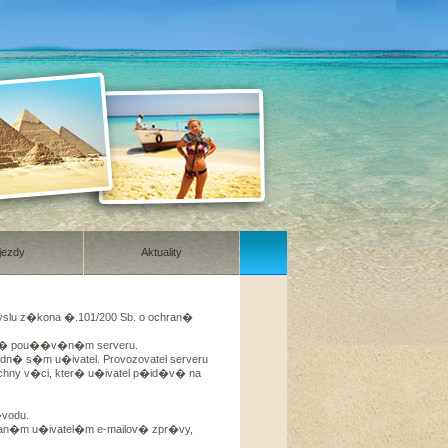
jezdy
Aktuality
yslu z�kona �.101/200 Sb. o ochran�
ikl� pou��v�n�m serveru.
dn� s�m u�ivatel. Provozovatel serveru
ny v�ci, kter� u�ivatel p�id�v� na
�vodu.
an�m u�ivatel�m e-mailov� zpr�vy,