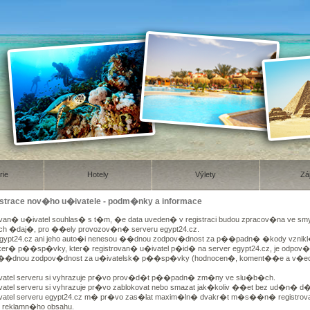
rie
Hotely
Výlety
Zá
gistrace nov�ho u�ivatele - podm�nky a informace
ovan� u�ivatel souhlas� s t�m, �e data uveden� v registraci budou zpracov�na ve sm
h �daj�, pro ��ely provozov�n� serveru egypt24.cz.
egypt24.cz ani jeho auto�i nenesou ��dnou zodpov�dnost za p��padn� �kody vzn
er� p��sp�vky, kter� registrovan� u�ivatel p�id� na server egypt24.cz, je odpov�
��dnou zodpov�dnost za u�ivatelsk� p��sp�vky (hodnocen�, koment��e a v�ech
vatel serveru si vyhrazuje pr�vo prov�d�t p��padn� zm�ny ve slu�b�ch.
vatel serveru si vyhrazuje pr�vo zablokovat nebo smazat jak�koliv ��et bez ud�n� d
vatel serveru egypt24.cz m� pr�vo zas�lat maxim�ln� dvakr�t m�s��n� registrov
reklamn�ho obsahu.