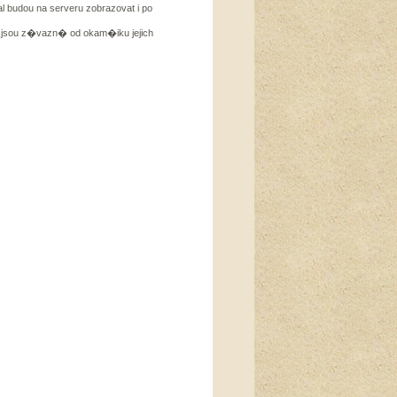
 budou na serveru zobrazovat i po
jsou z�vazn� od okam�iku jejich