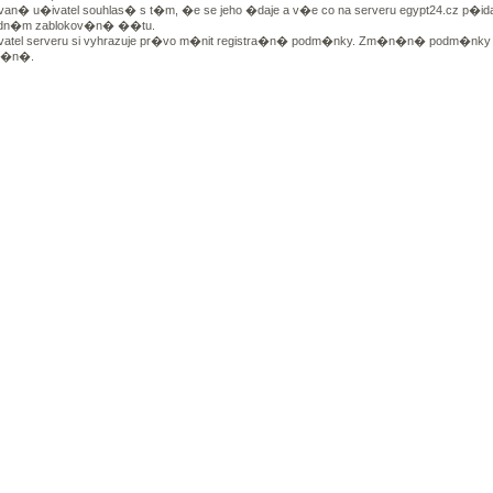
van� u�ivatel souhlas� s t�m, �e se jeho �daje a v�e co na serveru egypt24.cz p�idal
n�m zablokov�n� ��tu.
vatel serveru si vyhrazuje pr�vo m�nit registra�n� podm�nky. Zm�n�n� podm�nky 
n�n�.