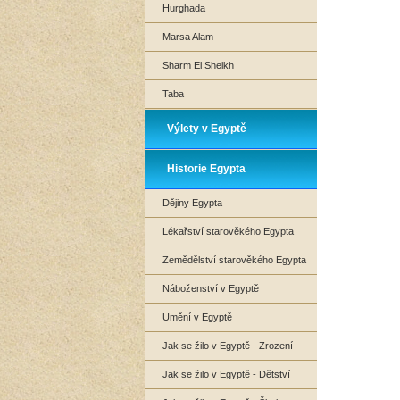
Hurghada
Marsa Alam
Sharm El Sheikh
Taba
Výlety v Egyptě
Historie Egypta
Dějiny Egypta
Lékařství starověkého Egypta
Zemědělství starověkého Egypta
Náboženství v Egyptě
Umění v Egyptě
Jak se žilo v Egyptě - Zrození
Jak se žilo v Egyptě - Dětství