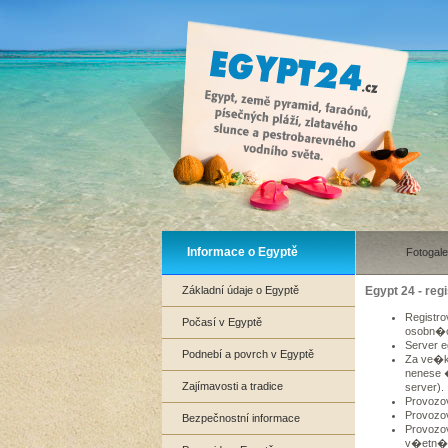
Informace o Egyptě
Fotogale
Základní údaje o Egyptě
Egypt 24 - re
Registr
Počasí v Egyptě
osobn�c
Server 
Podnebí a povrch v Egyptě
Za ve�k
nenese 
Zajímavosti a tradice
server).
Provozo
Provozo
Bezpečnostní informace
Provozo
v�etn� 