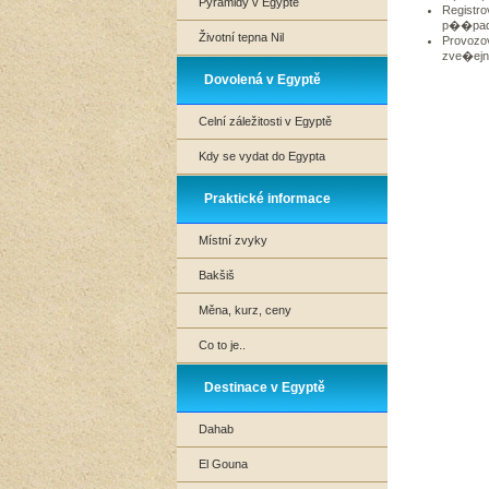
Pyramidy v Egyptě
Registro
p��pad
Životní tepna Nil
Provozo
zve�ej
Dovolená v Egyptě
Celní záležitosti v Egyptě
Kdy se vydat do Egypta
Praktické informace
Místní zvyky
Bakšiš
Měna, kurz, ceny
Co to je..
Destinace v Egyptě
Dahab
El Gouna