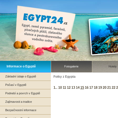
Informace o Egyptě
Fotogalerie
Hotely
Základní údaje o Egyptě
Fotky z Egypta
Počasí v Egyptě
1..
10
11
12
13
14
15
16
17
18
19
20
21
22
2
Podnebí a povrch v Egyptě
Zajímavosti a tradice
Bezpečnostní informace