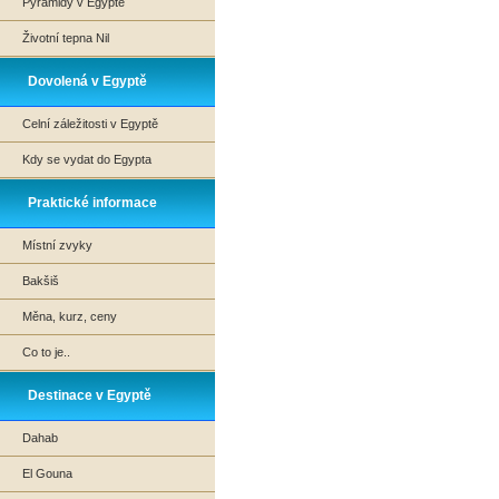
Pyramidy v Egyptě
Životní tepna Nil
Dovolená v Egyptě
Celní záležitosti v Egyptě
Kdy se vydat do Egypta
Praktické informace
Místní zvyky
Bakšiš
Měna, kurz, ceny
Co to je..
Destinace v Egyptě
Dahab
El Gouna