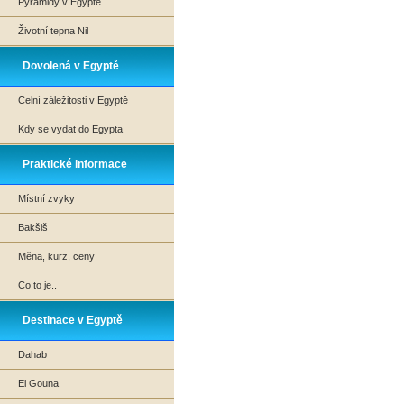
Pyramidy v Egyptě
Životní tepna Nil
Dovolená v Egyptě
Celní záležitosti v Egyptě
Kdy se vydat do Egypta
Praktické informace
Místní zvyky
Bakšiš
Měna, kurz, ceny
Co to je..
Destinace v Egyptě
Dahab
El Gouna