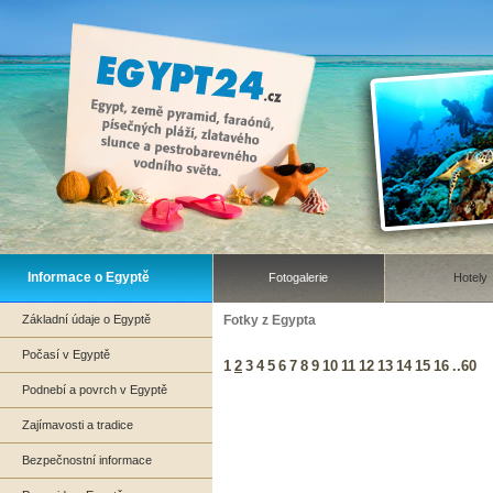
Informace o Egyptě
Fotogalerie
Hotely
Základní údaje o Egyptě
Fotky z Egypta
Počasí v Egyptě
1
2
3
4
5
6
7
8
9
10
11
12
13
14
15
16
..60
Podnebí a povrch v Egyptě
Zajímavosti a tradice
Bezpečnostní informace