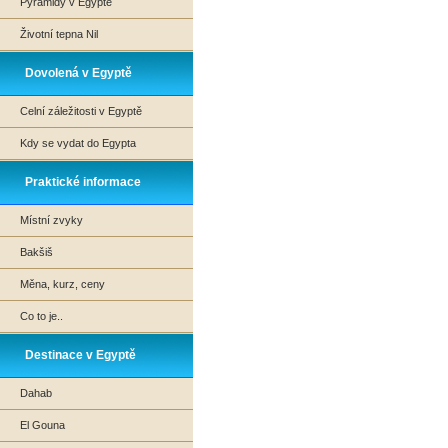
Pyramidy v Egyptě
Životní tepna Nil
Dovolená v Egyptě
Celní záležitosti v Egyptě
Kdy se vydat do Egypta
Praktické informace
Místní zvyky
Bakšiš
Měna, kurz, ceny
Co to je..
Destinace v Egyptě
Dahab
El Gouna