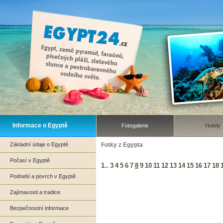
Informace o Egyptě
Fotogalerie
Hotely
Základní údaje o Egyptě
Fotky z Egypta
Počasí v Egyptě
1..
3
4
5
6
7
8
9
10
11
12
13
14
15
16
17
18
Podnebí a povrch v Egyptě
Zajímavosti a tradice
Bezpečnostní informace